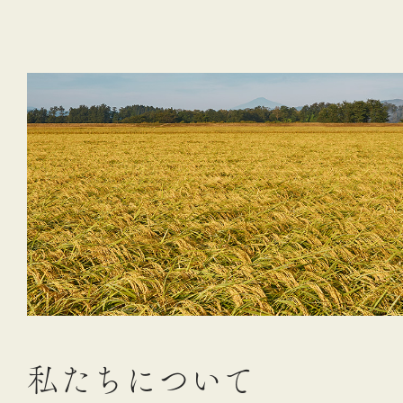
私
た
ち
に
つ
い
て