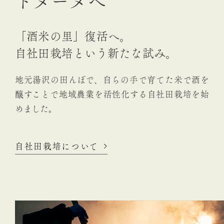
ド
メ
ー
ヌ
へ
「酒米の里」復活へ。
自社田栽培という新たな試み。
地元湯沢の⽥んぼで、⾃らの⼿で育てた⽶で酒を
醸すことで
地域農業を活性化する⾃社⽥栽培を始
めました。
自社田栽培について