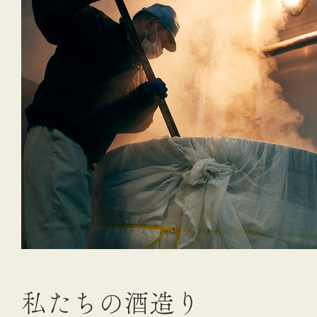
私
た
ち
の
酒
造
り