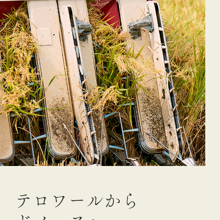
テ
ロ
ワ
ー
ル
か
ら