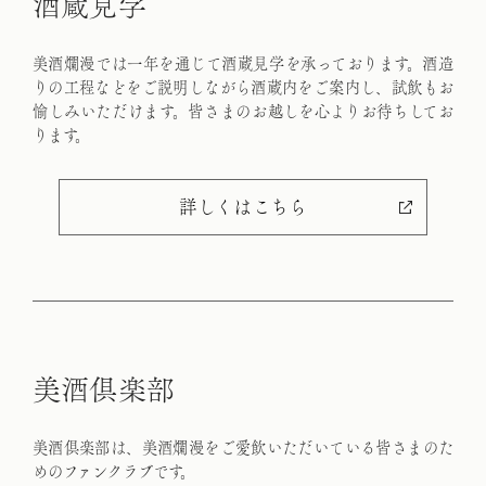
酒
蔵
見
学
美酒爛漫では一年を通じて酒蔵見学を承っております。
酒造
りの工程などをご説明しながら酒蔵内をご案内し、試飲もお
愉しみいただけます。
皆さまのお越しを心よりお待ちしてお
ります。
詳しくはこちら
美
酒
倶
楽
部
美酒倶楽部は、美酒爛漫をご愛飲いただいている皆さまのた
めの
ファンクラブです。