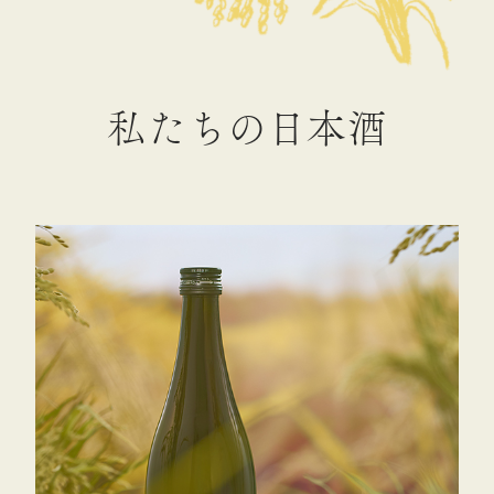
私
た
ち
の
日
本
酒